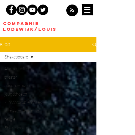
COMPagnie
Lodewijk/Louis
BLOG
Shakespeare
Alle berichten
theater
absurde humor
jeugdtheater
klimaatproblematiek
klimaatopwarming
religie
Shakespeare