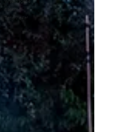
Wraaktragedie
Slasher
Tienertheater