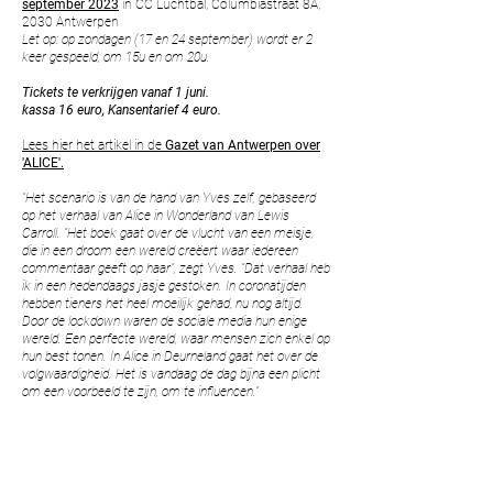
september 2023
in CC Luchtbal, Columbiastraat 8A,
2030 Antwerpen
Let op: op zondagen (17 en 24 september) wordt er 2
keer gespeeld, om 15u en om 20u.
Tickets te verkrijgen vanaf 1 juni.
kassa 16 euro, Kansentarief 4 euro.
Lees hier het a
rtikel in de
Gazet van Antwerpen over
'ALICE'.
"Het scenario is van de hand van Yves zelf, gebaseerd
op het verhaal van Alice in Wonderland van Lewis
Carroll. “Het boek gaat over de vlucht van een meisje,
die in een droom een wereld creëert waar iedereen
commentaar geeft op haar”, zegt Yves. “Dat verhaal heb
ik in een hedendaags jasje gestoken. In coronatijden
hebben tieners het heel moeilijk gehad, nu nog altijd.
Door de lockdown waren de sociale media hun enige
wereld. Een perfecte wereld, waar mensen zich enkel op
hun best tonen. In Alice in Deurneland gaat het over de
volgwaardigheid. Het is vandaag de dag bijna een plicht
om een voorbeeld te zijn, om te influencen.”
Info & Tickets