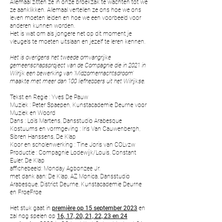
Allemaal zitten ze in onze broekzak te wachten tot we
ze aanklikken. Allemaal vertellen ze ons hoe we ons
leven moeten leiden en hoe we een voorbeeld voor
anderen kunnen worden.
Het is wat om als jongere net op dit moment je
vleugels te moeten uitslaan en jezelf te leren kennen.
Het is overigens het tweede omvangrijke
gemeenschapsproject van de Compagnie die in 2021 in
Wilrijk een bewerking van 'Midzomernachtsdroom'
maakte met meer dan 100 liefhebbers uit het Wilrijkse.
Tekst en Regie : Yves De Pauw
Muziek : Peter Spaepen, Kunstacademie Deurne voor
Muziek en Woord
Dans : Loïs Martens, Dansstudio Arabesque
Kostuums en vormgeving : Iris Van Cauwenbergh,
Sibren Hanssens, De Klap
Koor en scholenwerking : Tine Joris van COLvzw
Productie : Compagnie Lodewijk/Louis, Constant
Euler, De Klap
affichebeeld: Monday Agbonzee Jr.
met dank aan: De Klap, AZ Monica, Dansstudio
Arabesque, District Deurne, Kunstacademie Deurne
en FroeFroe
Het stuk gaat in
première op 15 september 2023
en
zal nog spelen op
16, 17, 20, 21, 22, 23 en 24