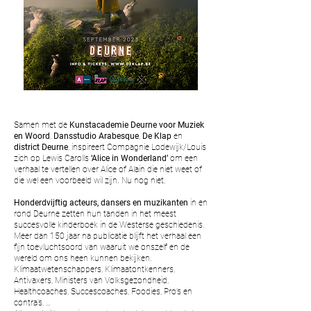
Samen met de
Kunstacademie Deurne voor Muziek
en Woord
,
Dansstudio Arabesque
,
De Klap
en
district Deurne
, inspireert Compagnie Lodewijk/Louis
zich op Lewis Carolls
‘Alice in Wonderland’
om een
verhaal te vertellen over Alice of Alain die niet weet of
die wel een voorbeeld wil zijn. Nu nog niet.
Honderdvijftig acteurs, dansers en muzikanten
in en
rond Deurne zetten hun tanden in het meest
succesvolle kinderboek in de Westerse geschiedenis.
Meer dan 150 jaar na publicatie blijft het verhaal een
fijn toevluchtsoord van waaruit we onszelf en de
wereld om ons heen kunnen bekijken.
Klimaatwetenschappers, Klimaatontkenners,
Antivaxers, Ministers van Volksgezondheid,
Healthcoaches, Succescoaches, Foodies, Pro’s en
contra’s, …