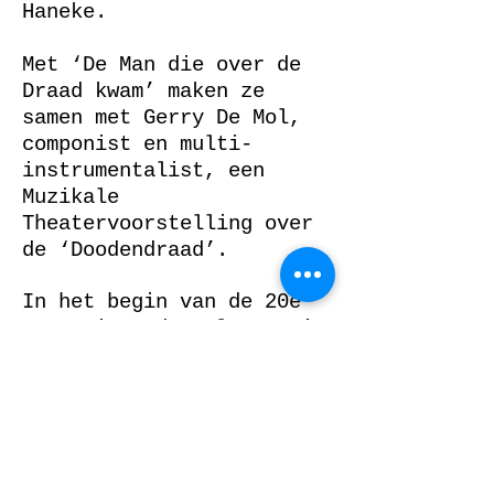
Haneke.
Met ‘De Man die over de
Draad kwam’ maken ze
samen met Gerry De Mol,
componist en multi-
instrumentalist, een
Muzikale
Theatervoorstelling over
de ‘Doodendraad’.
In het begin van de 20e
eeuw viert de welvaart in
Europa hoogtij. De
gevolgen van de
industrialisatie en de
rijkdommen uit
gekolonialiseerde landen,
maken het onmogelijke