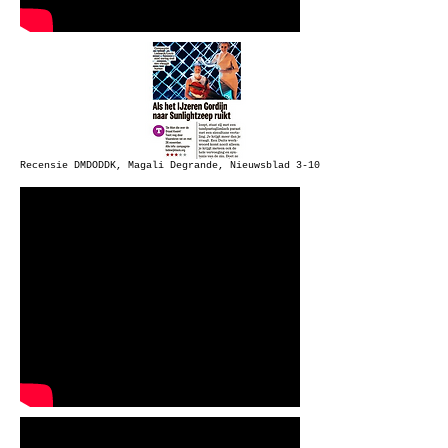
Recensie DMDODDK, Magali Degrande, Nieuwsblad 3-10-16.pdf